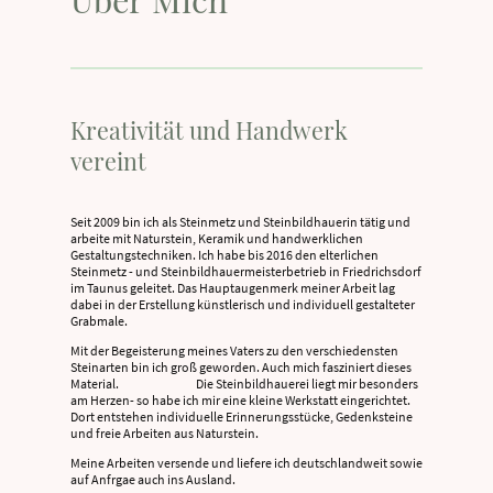
Kreativität und Handwerk
vereint
Seit 2009 bin ich als Steinmetz und Steinbildhauerin tätig und
arbeite mit Naturstein, Keramik und handwerklichen
Gestaltungstechniken. Ich habe bis 2016 den elterlichen
Steinmetz - und Steinbildhauermeisterbetrieb in Friedrichsdorf
im Taunus geleitet. Das Hauptaugenmerk meiner Arbeit lag
dabei in der Erstellung künstlerisch und individuell gestalteter
Grabmale.
Mit der Begeisterung meines Vaters zu den verschiedensten
Steinarten bin ich groß geworden. Auch mich fasziniert dieses
Material. Die Steinbildhauerei liegt mir besonders
am Herzen- so habe ich mir eine kleine Werkstatt eingerichtet.
Dort entstehen individuelle Erinnerungsstücke, Gedenksteine
und freie Arbeiten aus Naturstein.
Meine Arbeiten versende und liefere ich deutschlandweit sowie
auf Anfrgae auch ins Ausland.